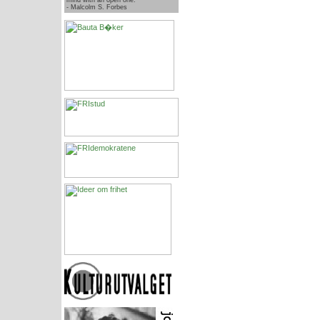
mind with an open one.
- Malcolm S. Forbes