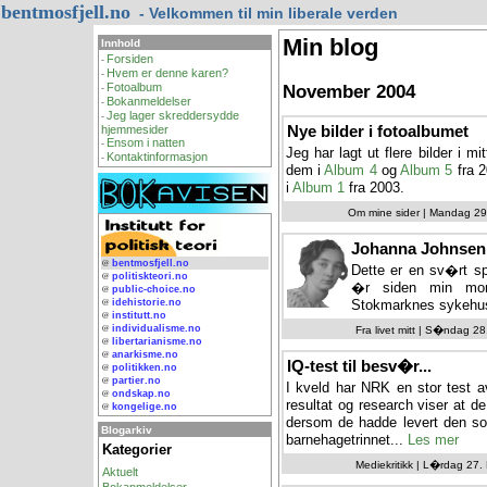
bentmosfjell.no
- Velkommen til min liberale verden
Min blog
Innhold
Forsiden
-
Hvem er denne karen?
-
Fotoalbum
November 2004
-
Bokanmeldelser
-
Jeg lager skreddersydde
-
Nye bilder i fotoalbumet
hjemmesider
Ensom i natten
-
Jeg har lagt ut flere bilder i mi
Kontaktinformasjon
-
dem i
Album 4
og
Album 5
fra 2
i
Album 1
fra 2003.
Om mine sider | Mandag 29
Johanna Johnsen 
@
bentmosfjell.no
Dette er en sv�rt sp
@
politiskteori.no
�r siden min mor
@
public-choice.no
@
idehistorie.no
Stokmarknes sykehu
@
institutt.no
@
individualisme.no
Fra livet mitt | S�ndag 2
@
libertarianisme.no
@
anarkisme.no
IQ-test til besv�r...
@
politikken.no
@
partier.no
I kveld har NRK en stor test a
@
ondskap.no
resultat og research viser at d
@
kongelige.no
dersom de hadde levert den s
Blogarkiv
barnehagetrinnet...
Les mer
Kategorier
Mediekritikk | L�rdag 27.
Aktuelt