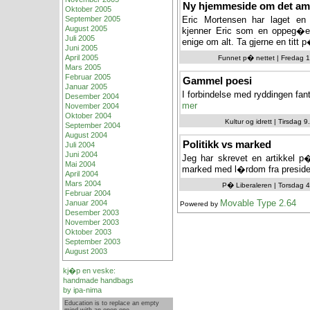
Ny hjemmeside om det am
Oktober 2005
September 2005
Eric Mortensen har laget en
August 2005
kjenner Eric som en oppeg�en
Juli 2005
enige om alt. Ta gjerne en titt 
Juni 2005
April 2005
Funnet p� nettet | Fredag 1
Mars 2005
Februar 2005
Gammel poesi
Januar 2005
I forbindelse med ryddingen fan
Desember 2004
mer
November 2004
Oktober 2004
Kultur og idrett | Tirsdag 
September 2004
August 2004
Politikk vs marked
Juli 2004
Juni 2004
Jeg har skrevet en artikkel p�
Mai 2004
marked med l�rdom fra preside
April 2004
Mars 2004
P� Liberaleren | Torsdag 4
Februar 2004
Movable Type 2.64
Januar 2004
Powered by
Desember 2003
November 2003
Oktober 2003
September 2003
August 2003
kj�p en veske:
handmade handbags
by ipa-nima
Education is to replace an empty