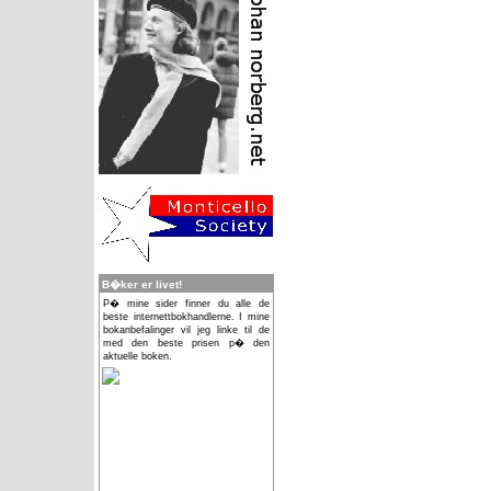
B�ker er livet!
P� mine sider finner du alle de
beste internettbokhandlerne. I mine
bokanbefalinger vil jeg linke til de
med den beste prisen p� den
aktuelle boken.