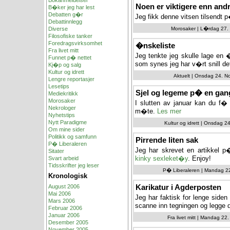
Bokanmeldelser
Noen er viktigere enn andr
B�ker jeg har lest
Debatten g�r
Jeg fikk denne vitsen tilsendt 
Debattinnlegg
Diverse
Morosaker | L�rdag 27. 
Filosofiske tanker
Foredragsvirksomhet
�nskeliste
Fra livet mitt
Jeg tenkte jeg skulle lage en �
Funnet p� nettet
som synes jeg har v�rt snill de
Kj�p og salg
Kultur og idrett
Aktuelt | Onsdag 24. N
Lengre reportasjer
Lesetips
Sjel og legeme p� en gang
Mediekritikk
Morosaker
I slutten av januar kan du f
Nekrologer
m�te.
Les mer
Nyhetstips
Nytt Paradigme
Kultur og idrett | Onsdag 2
Om mine sider
Politikk og samfunn
Pirrende liten sak
P� Liberaleren
Jeg har skrevet en artikkel p
Sitater
kinky sexleket�y
. Enjoy!
Svart arbeid
Tidsskrifter jeg leser
P� Liberaleren | Mandag 22
Kronologisk
Karikatur i Agderposten
August 2006
Mai 2006
Jeg har faktisk for lenge siden 
Mars 2006
scanne inn tegningen og legge 
Februar 2006
Januar 2006
Fra livet mitt | Mandag 22
Desember 2005
November 2005